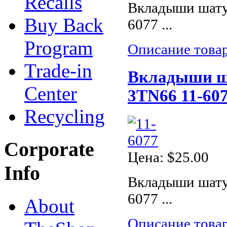
Recalls
Вкладыши шату
Buy Back
6077 ...
Program
Описание това
Trade-in
Вкладыши ша
Center
3TN66 11-607
Recycling
Corporate
Цена:
$25.00
Info
Вкладыши шату
6077 ...
About
Описание това