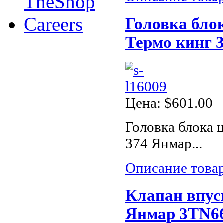
TheShop
Careers
Головка бло
Термо кинг 3
Цена:
$601.00
Головка блока 
374 Янмар...
Описание това
Клапан впус
Янмар 3TN66