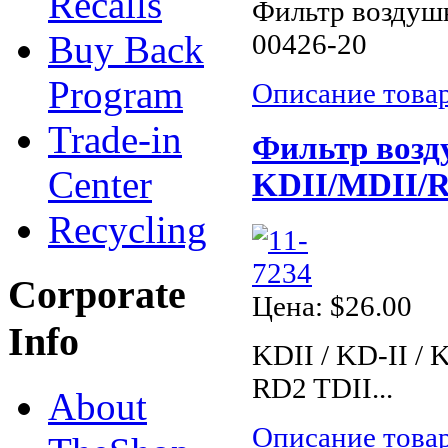
Recalls
Фильтр воздушн
Buy Back
00426-20
Program
Описание това
Trade-in
Фильтр воз
Center
KDII/MDII/RD
Recycling
Corporate
Цена:
$26.00
Info
KDII / KD-II / 
RD2 TDII...
About
Описание това